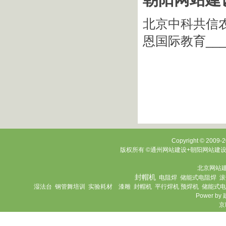
北京中科共信
恩国际教育
__
Copyright © 2009-20
版权所有 ©通州网站建设+朝阳网站建设 
北京网站
封帽机
电阻焊
储能式电阻焊
滚
湿法台
钢管舞培训
实验耗材
漆雕
封帽机
平行焊机
预焊机
储能式电
Power by
京